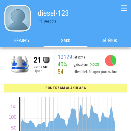
☰
diesel-123
Despota
NÉVJEGY
SAKK
JÁTÉKOK
10129
játszma
21
40%
győzelem
(4053)
pontszám
54
Újonc
ellenfelek átlagos pontszáma
PONTSZÁM ALAKULÁSA