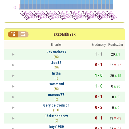


EREDMÉNYEK
Ellenfél
Eredmény
Pontszám
Revanche17
1 - 1
20
1
(35)
Joe82
0 - 1
35
-15
(48)
tirtha
1 - 0
20
15
(0)
Hammami
1 - 0
0
20
(85)
marcus77
0 - 1
0
0
(0)
Gery de Corbion
0 - 2
0
0
(160)
Christopher29
0 - 1
13
-13
(0)
luiyi1980
0 - 2
36
-23