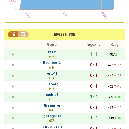


ERGEBNISSE
Gegner
Ergebnis
Rang
rabet
1 - 1
407
1
(424)
Beatrice13
0 - 1
422
-15
(448)
orto41
0 - 1
444
-22
(316)
Barwa7
0 - 1
462
-18
(423)
cedric8
1 - 0
452
10
(307)
the mirror
0 - 1
467
-15
(493)
gezegenxx
1 - 0
449
18
(503)
marconaperu
0 - 1
472
-15