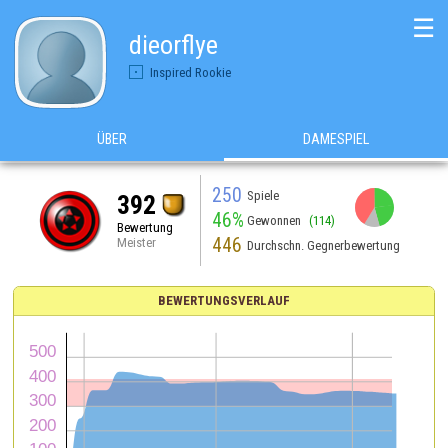
☰
dieorflye
Inspired Rookie
ÜBER
DAMESPIEL
250
Spiele
392
46%
Gewonnen
(114)
Bewertung
446
Meister
Durchschn. Gegnerbewertung
BEWERTUNGSVERLAUF