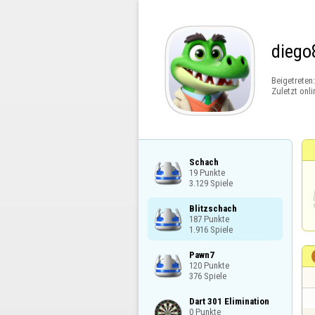
diego
Beigetreten
Zuletzt onli
Schach

19 Punkte

3.129 Spiele
Blitzschach

187 Punkte

1.916 Spiele
Pawn7

120 Punkte

376 Spiele
Dart 301 Elimination

0 Punkte
