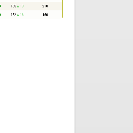
0
168
18
210
0
152
16
160