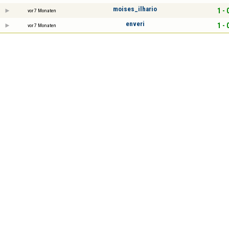
moises_ilhario
1 - 
vor 7 Monaten
enveri
1 - 
vor 7 Monaten