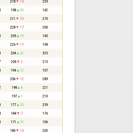
1
218
-15
239
0
198
20
142
1
211
-13
270
1
228
-17
200
0
209
19
140
1
226
-17
194
0
204
22
335
7
206
-2
215
0
194
12
107
1
206
-12
289
2
198
8
221
1
197
1
210
0
177
20
259
3
184
-7
176
0
171
13
106
1
186
-15
203