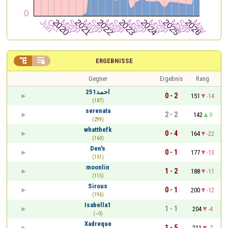


ERGEBNISSE
Gegner
Ergebnis
Rang
احمد251
0 - 2
151
-14
(187)
serenata
2 - 2
142
9
(299)
whatthefk
0 - 4
164
-22
(160)
Den's
0 - 1
177
-13
(151)
moonlin
1 - 2
188
-11
(115)
Sirous
0 - 1
200
-12
(196)
Isabella1
1 - 1
204
-4
(~0)
Xadreque
1 - 5
211
-7