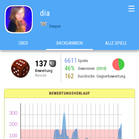
☰
dia
Despot
ÜBER
BACKGAMMON
ALLE SPIELE
6611
Spiele
137
46%
Gewonnen
(3010)
Bewertung
162
Novize
Durchschn. Gegnerbewertung
BEWERTUNGSVERLAUF