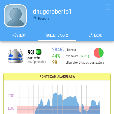
☰
dhugoroberto1
Despota
NÉVJEGY
BULLET SAKK 2
JÁTÉKOK
28462
játszma
93
44%
győzelem
(12616)
pontszám
98
Középmezőny
ellenfelek átlagos pontszáma
PONTSZÁM ALAKULÁSA