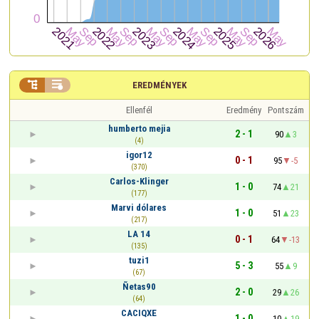


EREDMÉNYEK
Ellenfél
Eredmény
Pontszám
humberto mejia
2 - 1
90
3
(4)
igor12
0 - 1
95
-5
(370)
Carlos-Klinger
1 - 0
74
21
(177)
Marvi dólares
1 - 0
51
23
(217)
LA 14
0 - 1
64
-13
(135)
tuzi1
5 - 3
55
9
(67)
Ñetas90
2 - 0
29
26
(64)
CACIQXE
1 - 0
10
19