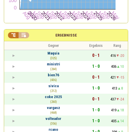


ERGEBNISSE
Gegner
Ergebnis
Rang
Maquia
0 - 1
416
-20
(325)
ministri
1 - 0
406
10
(264)
bien76
0 - 1
421
-15
(436)
sivica
1 - 0
413
8
(212)
coke 2025
0 - 1
437
-24
(260)
vargasz
1 - 0
419
18
(468)
volteador
1 - 0
405
14
(356)
rcano
1 - 0
396
9