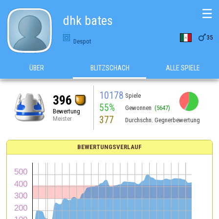
☰
dhk bates

35
Despot
ÜBER
BLITZSCHACH
ALLE SPIELE
10178
Spiele
396
55%
Gewonnen
(5647)
Bewertung
377
Meister
Durchschn. Gegnerbewertung
BEWERTUNGSVERLAUF