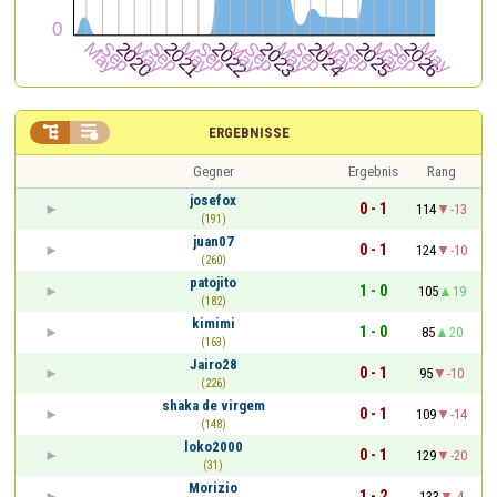


ERGEBNISSE
Gegner
Ergebnis
Rang
josefox
0 - 1
114
-13
(191)
juan07
0 - 1
124
-10
(260)
patojito
1 - 0
105
19
(182)
kimimi
1 - 0
85
20
(163)
Jairo28
0 - 1
95
-10
(226)
shaka de virgem
0 - 1
109
-14
(148)
loko2000
0 - 1
129
-20
(31)
Morizio
1 - 2
133
-4