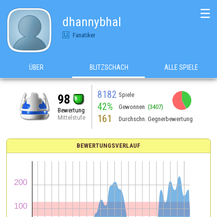
☰
dhannybhal
Fanatiker
ÜBER
BLITZSCHACH
ALLE SPIELE
8182
Spiele
98
42%
Gewonnen
(3407)
Bewertung
161
Mittelstufe
Durchschn. Gegnerbewertung
BEWERTUNGSVERLAUF