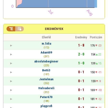


EREDMÉNYEK
Ellenfél
Eredmény
Pontszám
m.lidia
1 - 8
176
-23
(172)
Adan609
2 - 0
154
22
(297)
absolutebeginner
1 - 0
139
15
(225)
Betti3
0 - 1
150
-11
(187)
Jentelman
0 - 1
159
-9
(252)
Helvadereli
0 - 1
169
-10
(232)
Peter670
0 - 1
181
-12
(189)
playprofi
0 - 1
192
-11