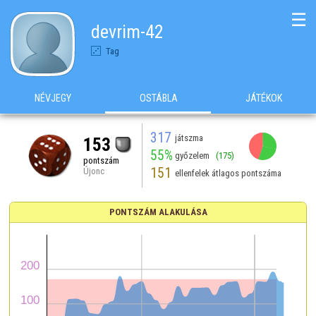
☰
devrim-42
Tag
NÉVJEGY
OSTÁBLA
JÁTÉKOK
317
játszma
153
55%
győzelem
(175)
pontszám
151
Újonc
ellenfelek átlagos pontszáma
PONTSZÁM ALAKULÁSA