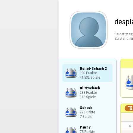
despl
Beigetreten
Zuletzt onli
Bullet-Schach 2

100 Punkte

41.832 Spiele
Blitzschach

238 Punkte

318 Spiele
Schach


22 Punkte

7 Spiele
Pawn7

75 Punkte
