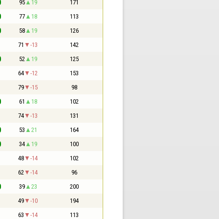
0
95
19
171
0
77
18
113
0
58
19
126
1
71
-13
142
0
52
19
125
1
64
-12
153
1
79
-15
98
0
61
18
102
1
74
-13
131
0
53
21
164
0
34
19
100
1
48
-14
102
1
62
-14
96
0
39
23
200
1
49
-10
194
1
63
-14
113