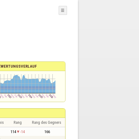
☰
EWERTUNGSVERLAUF
nis
Rang
Rang des Gegners
1
114
-14
166