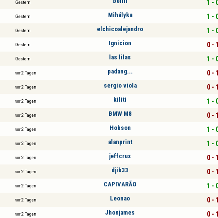
bellll
1 - 
Gestern
Mihályka
1 - 
Gestern
elchicoalejandro
1 - 
Gestern
Ignicion
0 - 
Gestern
las lilas
1 - 
Gestern
padang...
0 - 
vor 2 Tagen
sergio viola
0 - 
vor 2 Tagen
kiliti
1 - 
vor 2 Tagen
BMW M8
0 - 
vor 2 Tagen
Hobson
1 - 
vor 2 Tagen
alanprint
1 - 
vor 2 Tagen
jeffcrux
0 - 
vor 2 Tagen
djib33
0 - 
vor 2 Tagen
CAPIVARÃO
1 - 
vor 2 Tagen
Leonao
0 - 
vor 2 Tagen
Jhonjames
0 - 
vor 2 Tagen