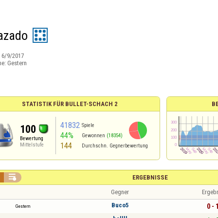
azado
:
6/9/2017
ne:
Gestern
STATISTIK FÜR BULLET-SCHACH 2
B
41832
Spiele
100
44%
Gewonnen
(18354)
Bewertung
144
Mittelstufe
Durchschn. Gegnerbewertung

ERGEBNISSE
Gegner
Ergeb
Buco5
0 - 
Gestern