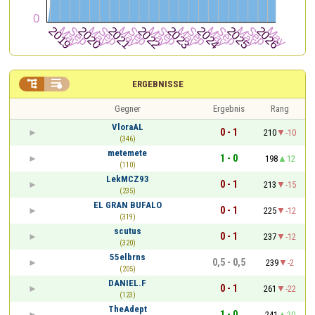


ERGEBNISSE
Gegner
Ergebnis
Rang
VloraAL
0 - 1
210
-10
(346)
metemete
1 - 0
198
12
(110)
LekMCZ93
0 - 1
213
-15
(235)
EL GRAN BUFALO
0 - 1
225
-12
(319)
scutus
0 - 1
237
-12
(320)
55elbrns
0,5 - 0,5
239
-2
(205)
DANIEL.F
0 - 1
261
-22
(123)
TheAdept
1 - 0
241
20