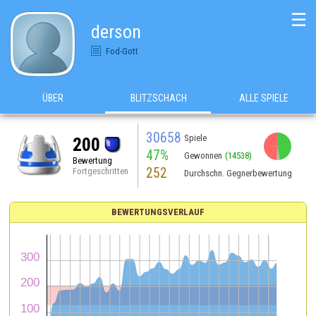
☰
derson
Fod-Gott
ÜBER
BLITZSCHACH
ALLE SPIELE
30658
Spiele
200
47%
Gewonnen
(14538)
Bewertung
252
Fortgeschritten
Durchschn. Gegnerbewertung
BEWERTUNGSVERLAUF