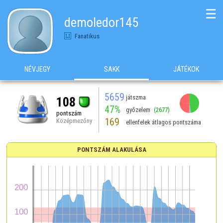
☰
demoledor145
Fanatikus
NÉVJEGY
SAKK
JÁTÉKOK
5659
játszma
108
47%
győzelem
(2677)
pontszám
169
Középmezőny
ellenfelek átlagos pontszáma
PONTSZÁM ALAKULÁSA