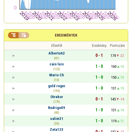


EREDMÉNYEK
Ellenfél
Eredmény
Pontszám
Alberto62
0 - 1
174
-22
(41)
caio luis
1 - 0
160
14
(122)
Mario Ch
1 - 0
150
10
(10)
gold roger
1 - 0
131
19
(195)
Otrebor
0 - 1
145
-14
(179)
Rodrigo09
1 - 0
131
14
(85)
salim31
1 - 0
119
12
(30)
Zeta123
0 - 1
132
-13