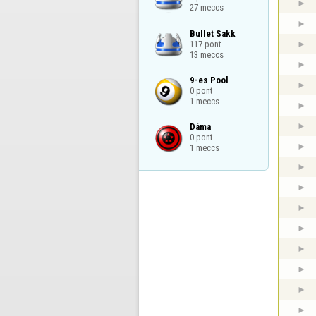
27 meccs
Bullet Sakk

117 pont

13 meccs
9-es Pool

0 pont

1 meccs
Dáma

0 pont

1 meccs