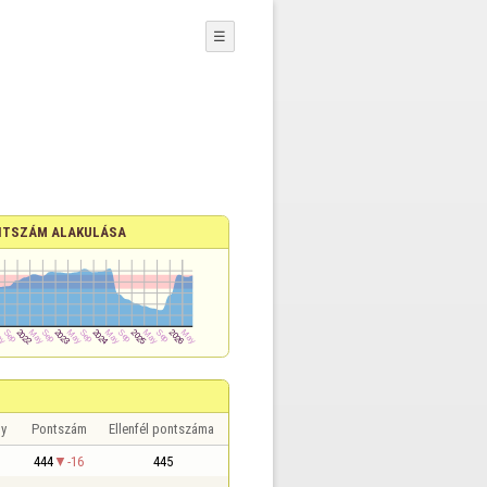
☰
TSZÁM ALAKULÁSA
y
Pontszám
Ellenfél pontszáma
444
-16
445