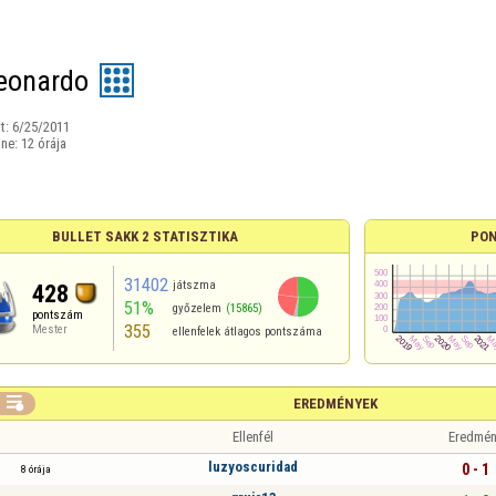
eonardo
t:
6/25/2011
ine:
12 órája
BULLET SAKK 2 STATISZTIKA
PON
31402
játszma
428
51%
győzelem
(15865)
pontszám
355
Mester
ellenfelek átlagos pontszáma

EREDMÉNYEK
Ellenfél
Eredmén
luzyoscuridad
0 - 1
8 órája