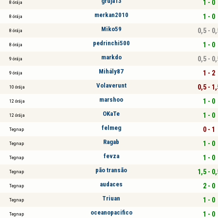
gruja13
1 - 0
8 órája
merkan2010
1 - 0
8 órája
Miko59
0,5 - 0,
8 órája
pedrinchi500
1 - 0
8 órája
markdo
0,5 - 0,
9 órája
Mihály87
1 - 2
9 órája
Volaverunt
0,5 - 1,
10 órája
marshoo
1 - 0
12 órája
OKaTe
1 - 0
12 órája
felmeg
0 - 1
Tegnap
Ragab
1 - 0
Tegnap
fevza
1 - 0
Tegnap
pão transão
1,5 - 0,
Tegnap
audaces
2 - 0
Tegnap
Triuan
1 - 0
Tegnap
oceanopacifico
1 - 0
Tegnap