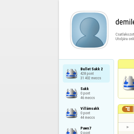
demil
Csatlakozot
Utoljára onl
Bullet Sakk 2

428 pont

31 402 meccs
Sakk

0 pont

46 meccs
Villámsakk


0 pont

44 meccs
Pawn7

0 pont
