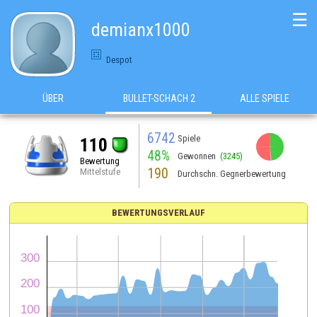
☰
demianx1000
Despot
ÜBER
BULLET-SCHACH 2
ALLE SPIELE
6742
Spiele
110
48%
Gewonnen
(3245)
Bewertung
190
Mittelstufe
Durchschn. Gegnerbewertung
BEWERTUNGSVERLAUF