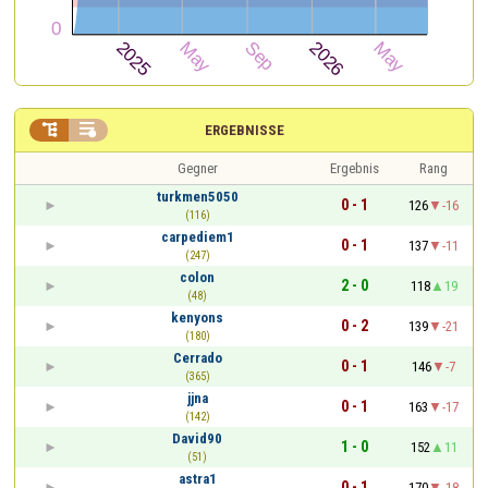


ERGEBNISSE
Gegner
Ergebnis
Rang
turkmen5050
0 - 1
126
-16
(116)
carpediem1
0 - 1
137
-11
(247)
colon
2 - 0
118
19
(48)
kenyons
0 - 2
139
-21
(180)
Cerrado
0 - 1
146
-7
(365)
jjna
0 - 1
163
-17
(142)
David90
1 - 0
152
11
(51)
astra1
0 - 1
170
-18