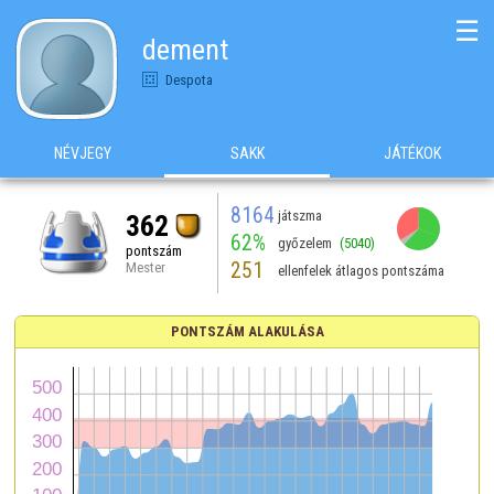
☰
dement
Despota
NÉVJEGY
SAKK
JÁTÉKOK
8164
játszma
362
62%
győzelem
(5040)
pontszám
251
Mester
ellenfelek átlagos pontszáma
PONTSZÁM ALAKULÁSA