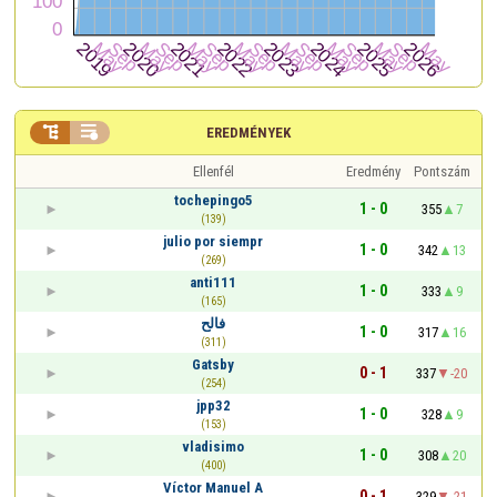


EREDMÉNYEK
Ellenfél
Eredmény
Pontszám
tochepingo5
1 - 0
355
7
(139)
julio por siempr
1 - 0
342
13
(269)
anti111
1 - 0
333
9
(165)
فالح
1 - 0
317
16
(311)
Gatsby
0 - 1
337
-20
(254)
jpp32
1 - 0
328
9
(153)
vladisimo
1 - 0
308
20
(400)
Víctor Manuel A
0 - 1
329
-21