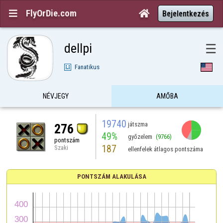
FlyOrDie.com


Bejelentkezés
dellpi
☰
Fanatikus
NÉVJEGY
AMŐBA
19740
játszma
276
49%
győzelem
(9766)
pontszám
187
Szaki
ellenfelek átlagos pontszáma
PONTSZÁM ALAKULÁSA