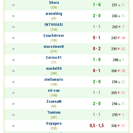
Shora
1 - 0
251
11
(139)
arenaldog
2 - 0
240
11
(39)
INTIHUASI
1 - 1
265
-7
(166)
Coachdriver
0 - 1
245
-18
(199)
macsómen8
0 - 2
295
-22
(319)
Corina 01
1 - 0
288
7
(77)
mardel50
0 - 1
306
-18
(269)
stellamaris
2 - 0
294
12
(104)
vit-can
1 - 1
305
-11
(140)
ZsannaM
2 - 0
294
11
(90)
Tomtom
1 - 1
295
-1
(281)
Voyagers
0,5 - 1,5
306
-11
(323)