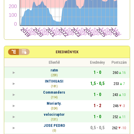


EREDMÉNYEK
Ellenfél
Eredmény
Pontszám
ratm
1 - 0
260
16
(259)
INTIHUASI
1,5 - 0,5
253
7
(181)
Commanders
1 - 0
243
10
(114)
Moriarty.
1 - 2
246
-3
(324)
velociraptor
1 - 0
252
11
(131)
JOSE PEDRO
0,5 - 0,5
262
-10
(0)