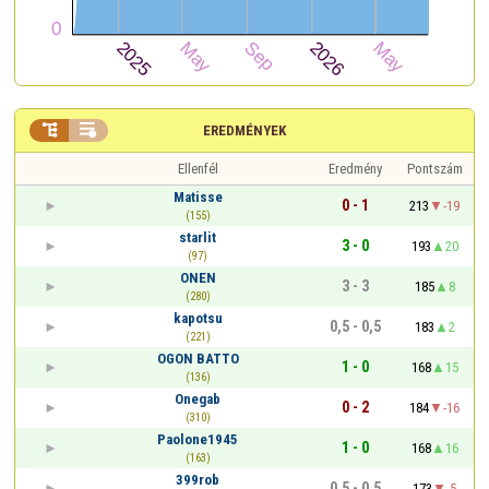


EREDMÉNYEK
Ellenfél
Eredmény
Pontszám
Matisse
0 - 1
213
-19
(155)
starlit
3 - 0
193
20
(97)
ONEN
3 - 3
185
8
(280)
kapotsu
0,5 - 0,5
183
2
(221)
OGON BATTO
1 - 0
168
15
(136)
Onegab
0 - 2
184
-16
(310)
Paolone1945
1 - 0
168
16
(163)
399rob
0,5 - 0,5
173
-5