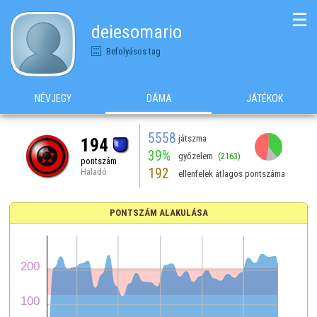
☰
deiesomario
Befolyásos tag
NÉVJEGY
DÁMA
JÁTÉKOK
5558
játszma
194
39%
győzelem
(2163)
pontszám
192
Haladó
ellenfelek átlagos pontszáma
PONTSZÁM ALAKULÁSA