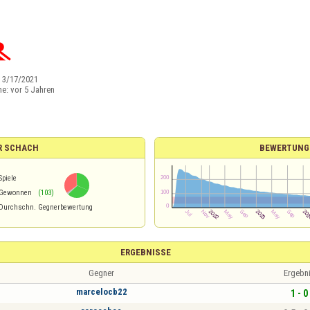

:
3/17/2021
ne:
vor 5 Jahren
R SCHACH
BEWERTUNG
Spiele
Gewonnen
(103)
Durchschn. Gegnerbewertung
ERGEBNISSE
Gegner
Ergebn
marcelocb22
1 - 0