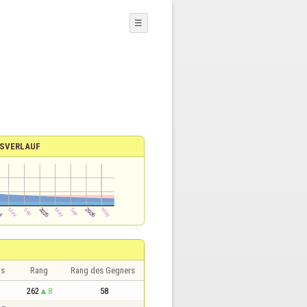
☰
SVERLAUF
is
Rang
Rang des Gegners
262
8
58