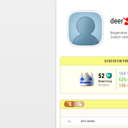
deer
Beigetreten
Zuletzt onli
STATISTIK FÜ
164
52
63%
Bewertung
134
Amateur


vor 5 Jahren