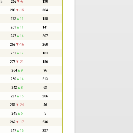
,5
268
-6
130
283
-15
304
272
11
158
261
11
141
247
14
207
263
-16
260
251
12
163
273
-21
156
264
9
96
250
14
213
242
8
63
227
15
206
251
-24
46
245
6
5
262
-17
236
247
16
237