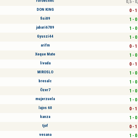
roroechec
0,5 - 0
DON KING
0 - 1
fisi89
1 - 0
jabari6789
1 - 0
Gyuszi44
1 - 0
arifm
0 - 1
Xeque Mate
1 - 0
livada
0 - 1
MIROSLO
1 - 0
bresalc
1 - 0
Özer7
1 - 0
mujerzuela
1 - 0
lajos 60
0 - 1
kanza
1 - 0
tjof
0 - 1
vesana
1 - 0