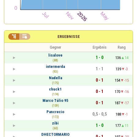


ERGEBNISSE
Gegner
Ergebnis
Rang
lisalove
1 - 0
136
14
(88)
intermerda
1 - 1
139
-3
(93)
Nadella
0 - 1
154
-15
(175)
chuck1
0 - 1
170
-16
(174)
Marco Túlio 95
0 - 1
187
-17
(159)
Pancrecio
0,5 - 0,5
188
-1
(172)
zibi
1 - 0
177
11
(60)
DHECTORMARIO
0 - 1
197
-20