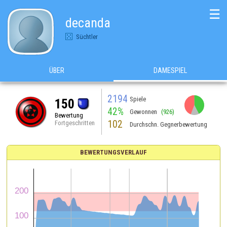
☰
decanda
Süchtler
ÜBER
DAMESPIEL
2194
Spiele
150
42%
Gewonnen
(926)
Bewertung
102
Fortgeschritten
Durchschn. Gegnerbewertung
BEWERTUNGSVERLAUF