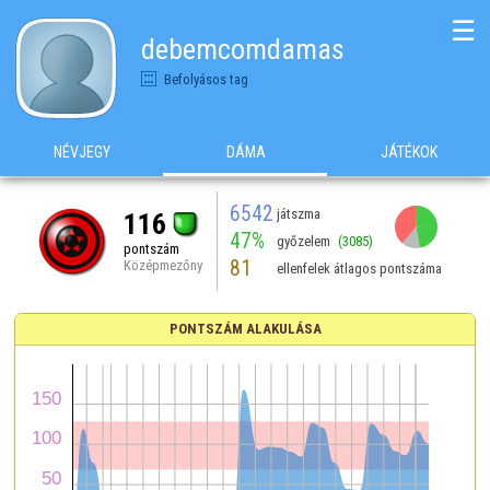
☰
debemcomdamas
Befolyásos tag
NÉVJEGY
DÁMA
JÁTÉKOK
6542
játszma
116
47%
győzelem
(3085)
pontszám
81
Középmezőny
ellenfelek átlagos pontszáma
PONTSZÁM ALAKULÁSA