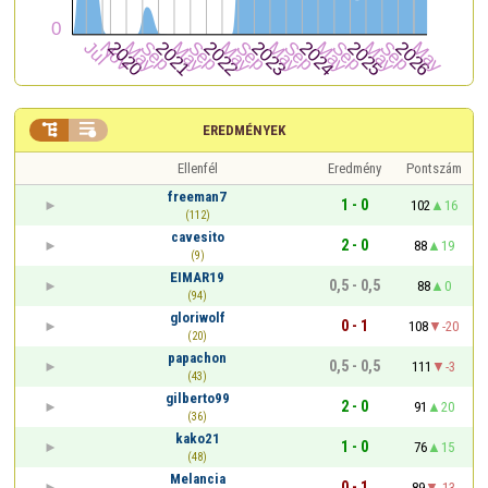


EREDMÉNYEK
Ellenfél
Eredmény
Pontszám
freeman7
1 - 0
102
16
(112)
cavesito
2 - 0
88
19
(9)
EIMAR19
0,5 - 0,5
88
0
(94)
gloriwolf
0 - 1
108
-20
(20)
papachon
0,5 - 0,5
111
-3
(43)
gilberto99
2 - 0
91
20
(36)
kako21
1 - 0
76
15
(48)
Melancia
0 - 1
89
-13