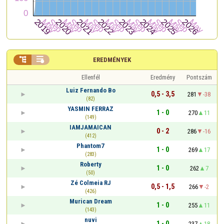


EREDMÉNYEK
Ellenfél
Eredmény
Pontszám
Luiz Fernando Bo
0,5 - 3,5
281
-38
(82)
YASMIN FERRAZ
1 - 0
270
11
(149)
IAMJAMAICAN
0 - 2
286
-16
(412)
Phantom7
1 - 0
269
17
(283)
Roberty
1 - 0
262
7
(50)
Zé Colmeia RJ
0,5 - 1,5
266
-2
(426)
Murican Dream
1 - 0
255
11
(143)
nuvi
1 - 0
237
18