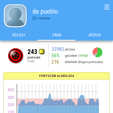
☰
de pueblo
Fod-Isten
NÉVJEGY
DÁMA
JÁTÉKOK
33983
játszma
243
56%
győzelem
(19163)
pontszám
216
Szaki
ellenfelek átlagos pontszáma
PONTSZÁM ALAKULÁSA