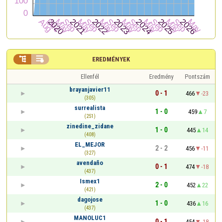


EREDMÉNYEK
Ellenfél
Eredmény
Pontszám
brayanjavier11
0 - 1
466
-23
(305)
surrealista
1 - 0
459
7
(251)
zinedine_zidane
1 - 0
445
14
(408)
EL_MEJOR
2 - 2
456
-11
(327)
avendaño
0 - 1
474
-18
(437)
Ismex1
2 - 0
452
22
(421)
dagojose
1 - 0
436
16
(437)
MANOLUC1
0 - 1
454
-18