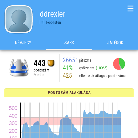
☰
ddrexler
Fod-Isten
NÉVJEGY
SAKK
JÁTÉKOK
26651
játszma
443
41%
győzelem
(10965)
pontszám
425
Mester
ellenfelek átlagos pontszáma
PONTSZÁM ALAKULÁSA