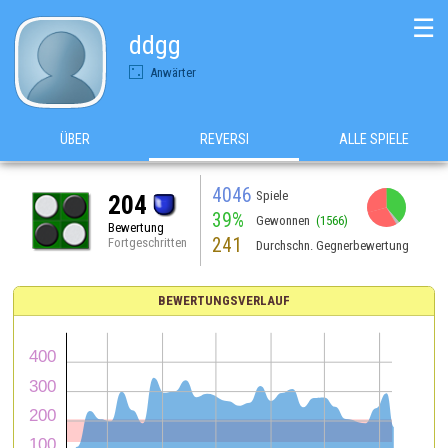
☰
ddgg
Anwärter
ÜBER
REVERSI
ALLE SPIELE
4046
Spiele
204
39%
Gewonnen
(1566)
Bewertung
241
Fortgeschritten
Durchschn. Gegnerbewertung
BEWERTUNGSVERLAUF