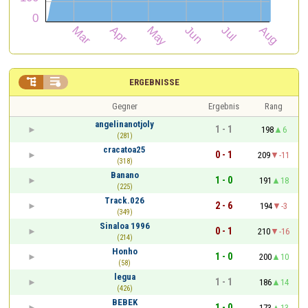


ERGEBNISSE
Gegner
Ergebnis
Rang
angelinanotjoly
1 - 1
198
6
(281)
cracatoa25
0 - 1
209
-11
(318)
Banano
1 - 0
191
18
(225)
Track.026
2 - 6
194
-3
(349)
Sinaloa 1996
0 - 1
210
-16
(214)
Honho
1 - 0
200
10
(58)
legua
1 - 1
186
14
(426)
BEBEK
1 - 0
173
13