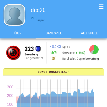
☰
dcc20
Despot
ÜBER
DAMESPIEL
ALLE SPIELE
30433
Spiele
223
56%
Gewonnen
(16932)
Bewertung
130
Fortgeschritten
Durchschn. Gegnerbewertung
BEWERTUNGSVERLAUF