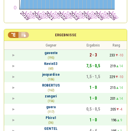


ERGEBNISSE
Gegner
Ergebnis
Rang
gavente
2 - 3
233
-10
(195)
Kevin53
7,5 - 0,5
219
14
(60)
jeopardise
1,5 - 1,5
229
-10
(106)
ROBERTUS
1 - 0
215
14
(162)
zangari
1 - 0
201
14
(156)
guera
0,5 - 0,5
205
-4
(117)
Pbira1
1 - 0
196
9
(36)
GENTEL
4 - 4
195
1