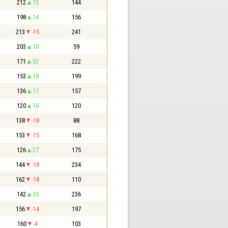
212
13
144
198
14
156
213
-15
241
203
10
59
171
32
222
153
18
199
136
17
157
120
16
120
138
-18
88
153
-15
168
126
27
175
144
-18
234
162
-18
110
142
20
236
156
-14
197
160
-4
103