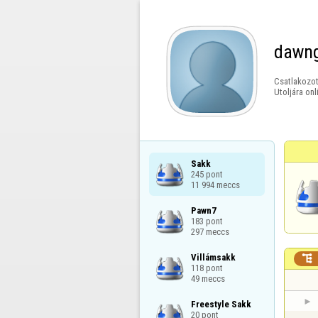
dawng
Csatlakozot
Utoljára onl
Sakk

245 pont

11 994 meccs
Pawn7

183 pont

297 meccs
Villámsakk


118 pont

49 meccs
Freestyle Sakk

20 pont
