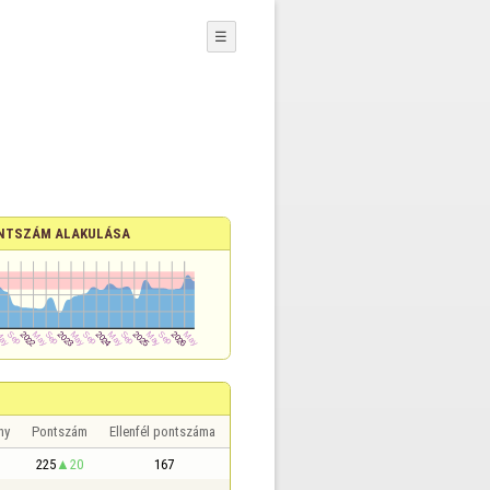
☰
NTSZÁM ALAKULÁSA
ny
Pontszám
Ellenfél pontszáma
225
20
167