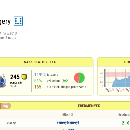
ery
t:
5/6/2010
ine:
2 napja
SAKK STATISZTIKA
PO
11994
játszma
245
51%
győzelem
(6094)
pontszám
165
Szaki
ellenfelek átlagos pontszáma

EREDMÉNYEK
Ellenfél
Eredmé
cuneytcuneyt
2 - 0
2 napja