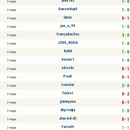
alex183
1 - 0
2 napja
Ganserbay5
1 - 0
2 napja
Qmar
0 - 1
2 napja
jon_a_99
1 - 0
2 napja
françadasilva
3 - 0
2 napja
JOSE_BUDA
1 - 0
2 napja
Kok8
1 - 0
2 napja
huster1
1 - 0
2 napja
shicshi
0 - 1
2 napja
Predi
0 - 1
2 napja
ironstar
2 - 0
2 napja
forko1
0 - 2
2 napja
jimmyone
0 - 1
2 napja
Мустафа
1 - 0
2 napja
alaa eid ali
0 - 1
2 napja
Faris69
1 - 1
2 napja