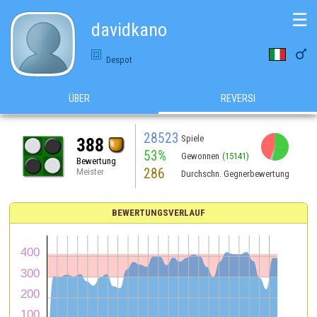
☰
davidkano

Despot
ÜBER
REVERSI
28523
Spiele
388
53%
Gewonnen
(15141)
Bewertung
286
Meister
Durchschn. Gegnerbewertung
BEWERTUNGSVERLAUF