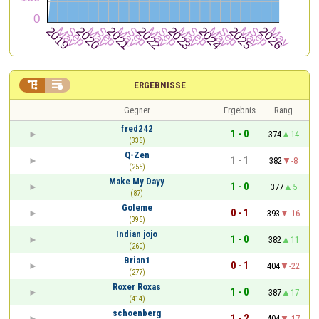


ERGEBNISSE
Gegner
Ergebnis
Rang
fred242
1 - 0
374
14
(335)
Q-Zen
1 - 1
382
-8
(255)
Make My Dayy
1 - 0
377
5
(87)
Goleme
0 - 1
393
-16
(395)
Indian jojo
1 - 0
382
11
(260)
Brian1
0 - 1
404
-22
(277)
Roxer Roxas
1 - 0
387
17
(414)
schoenberg
1 - 2
404
-17