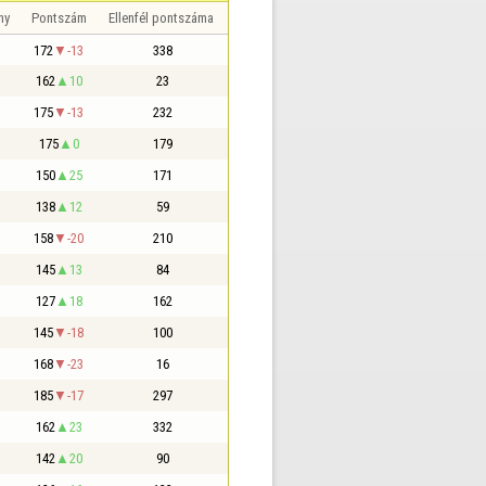
ny
Pontszám
Ellenfél pontszáma
172
-13
338
162
10
23
175
-13
232
175
0
179
150
25
171
138
12
59
158
-20
210
145
13
84
127
18
162
145
-18
100
168
-23
16
185
-17
297
162
23
332
142
20
90