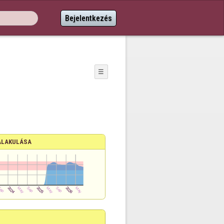
Bejelentkezés
☰
ALAKULÁSA