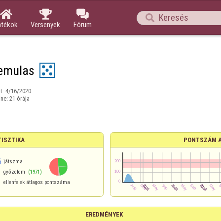




átékok
Versenyek
Fórum
emulas
t:
4/16/2020
ine:
21 órája
TISZTIKA
PONTSZÁM 
6
játszma
győzelem
(1971)
ellenfelek átlagos pontszáma
EREDMÉNYEK