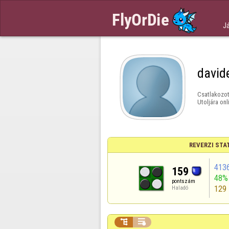
J
david
Csatlakozot
Utoljára onl
REVERZI STA
413
159
48%
pontszám
129
Haladó

