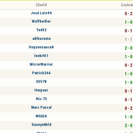
Ellenfél
Eredmé
José Luis94
0 - 2
Wolfbeißer
1 - 0
Ted32
0 - 1
adikusuma
1 - 1
Hoyzensauce8
2 - 0
leebrt51
1 - 0
MirrorWarrior
0 - 2
Patrick264
1 - 0
E5578
1 - 0
Harpour
0 - 1
Nic 73
0 - 1
Marc Pascal
0 - 2
МАША
1 - 0
SunnynMild
2 - 0