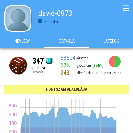
☰
david-0973
Fod-Isten
NÉVJEGY
OSTÁBLA
JÁTÉKOK
68604
játszma
347
52%
győzelem
(35484)
pontszám
243
Amatőr
ellenfelek átlagos pontszáma
PONTSZÁM ALAKULÁSA