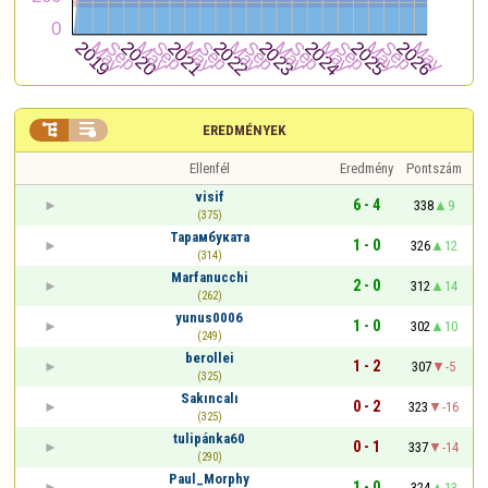


EREDMÉNYEK
Ellenfél
Eredmény
Pontszám
visif
6 - 4
338
9
(375)
Тарамбуката
1 - 0
326
12
(314)
Marfanucchi
2 - 0
312
14
(262)
yunus0006
1 - 0
302
10
(249)
berollei
1 - 2
307
-5
(325)
Sakıncalı
0 - 2
323
-16
(325)
tulipánka60
0 - 1
337
-14
(290)
Paul_Morphy
1 - 0
324
13