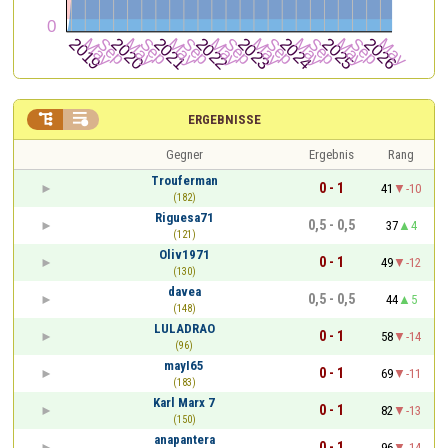


ERGEBNISSE
Gegner
Ergebnis
Rang
Trouferman
0 - 1
41
-10
(182)
Riguesa71
0,5 - 0,5
37
4
(121)
Oliv1971
0 - 1
49
-12
(130)
davea
0,5 - 0,5
44
5
(148)
LULADRAO
0 - 1
58
-14
(96)
mayI65
0 - 1
69
-11
(183)
Karl Marx 7
0 - 1
82
-13
(150)
anapantera
0 - 1
96
-14