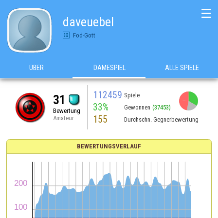
☰
daveuebel
Fod-Gott
ÜBER
DAMESPIEL
ALLE SPIELE
112459
Spiele
31
33%
Gewonnen
(37453)
Bewertung
155
Amateur
Durchschn. Gegnerbewertung
BEWERTUNGSVERLAUF