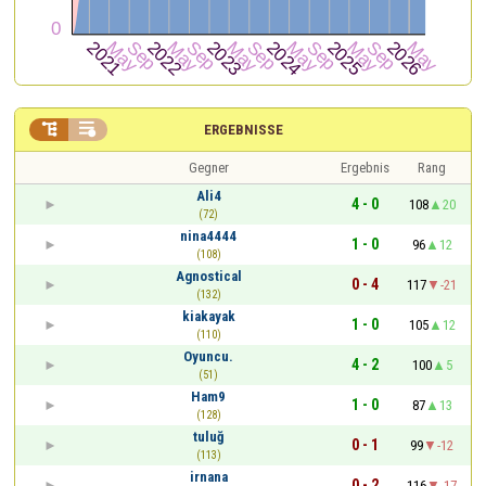


ERGEBNISSE
Gegner
Ergebnis
Rang
Ali4
4 - 0
108
20
(72)
nina4444
1 - 0
96
12
(108)
Agnostical
0 - 4
117
-21
(132)
kiakayak
1 - 0
105
12
(110)
Oyuncu.
4 - 2
100
5
(51)
Ham9
1 - 0
87
13
(128)
tuluğ
0 - 1
99
-12
(113)
irnana
0 - 2
116
-17