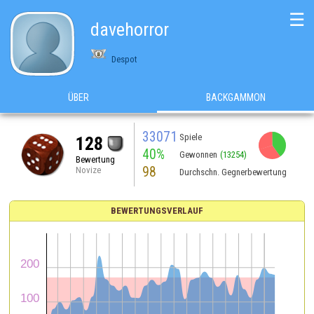
☰
davehorror
Despot
ÜBER
BACKGAMMON
33071
Spiele
128
40%
Gewonnen
(13254)
Bewertung
98
Novize
Durchschn. Gegnerbewertung
BEWERTUNGSVERLAUF