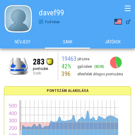
☰
davef99

Fod-Isten
NÉVJEGY
SAKK
JÁTÉKOK
19463
játszma
283
42%
győzelem
(8238)
pontszám
396
Szaki
ellenfelek átlagos pontszáma
PONTSZÁM ALAKULÁSA