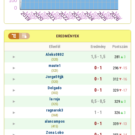


EREDMÉNYEK
Ellenfél
Eredmény
Pontszám
Aleks0802
1,5 - 1,5
281
3
(320)
maute1
0 - 1
296
-15
(323)
Jorge59jjk
0 - 1
312
-16
(320)
Delgado
0 - 1
329
-17
(302)
la roja
0,5 - 0,5
329
0
(325)
ragnarok3
1 - 1
326
3
(368)
alancampos
0 - 1
339
-13
(415)
Zona Lobo
0 - 1
353
-14