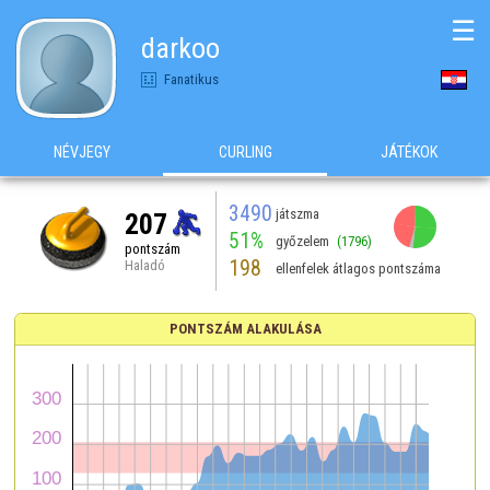
☰
darkoo
Fanatikus
NÉVJEGY
CURLING
JÁTÉKOK
3490
játszma
207
51%
győzelem
(1796)
pontszám
198
Haladó
ellenfelek átlagos pontszáma
PONTSZÁM ALAKULÁSA