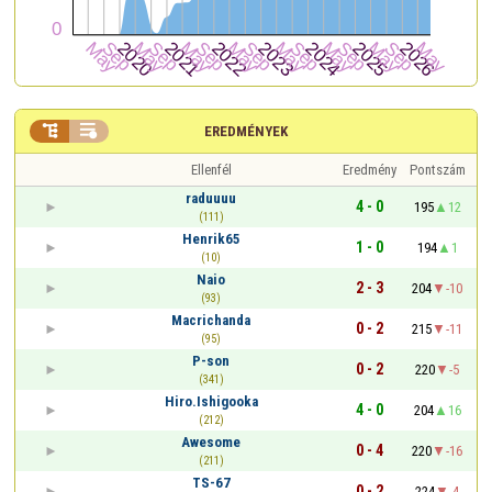


EREDMÉNYEK
Ellenfél
Eredmény
Pontszám
raduuuu
4 - 0
195
12
(111)
Henrik65
1 - 0
194
1
(10)
Naio
2 - 3
204
-10
(93)
Macrichanda
0 - 2
215
-11
(95)
P-son
0 - 2
220
-5
(341)
Hiro.Ishigooka
4 - 0
204
16
(212)
Awesome
0 - 4
220
-16
(211)
TS-67
0 - 2
224
-4