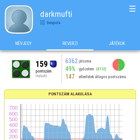
☰
darkmufti
Despota
NÉVJEGY
REVERZI
JÁTÉKOK
6362
játszma
159
49%
győzelem
(3112)
pontszám
147
Haladó
ellenfelek átlagos pontszáma
PONTSZÁM ALAKULÁSA