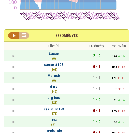


EREDMÉNYEK
Ellenfél
Eredmény
Pontszám
Cacao
2 - 0
144
15
(0)
samurai808
0 - 1
160
-16
(161)
Marosb
1 - 1
171
-11
(0)
darv
1 - 1
173
-2
(148)
big bus
1 - 0
159
14
(121)
systemerror
0 - 1
175
-16
(171)
ieiz
1 - 0
163
12
(84)
livetoride
0 - 3
193
-30