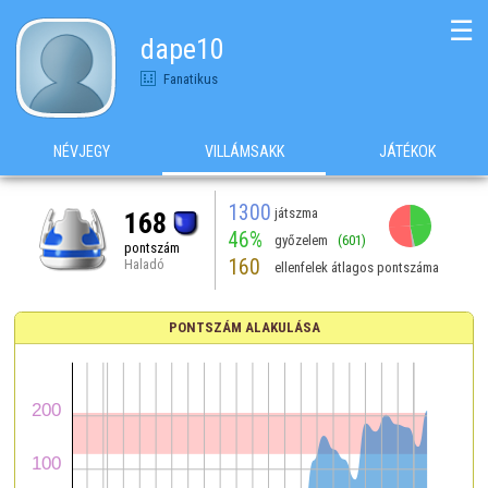
☰
dape10
Fanatikus
NÉVJEGY
VILLÁMSAKK
JÁTÉKOK
1300
játszma
168
46%
győzelem
(601)
pontszám
160
Haladó
ellenfelek átlagos pontszáma
PONTSZÁM ALAKULÁSA