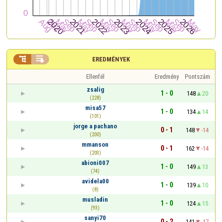


EREDMÉNYEK
Ellenfél
Eredmény
Pontszám
zsalig
1 - 0
148
20
(228)
misa57
1 - 0
134
14
(101)
jorge a pachano
0 - 1
148
-14
(200)
mmanson
0 - 1
162
-14
(203)
abioni007
1 - 0
149
13
(74)
avidela00
1 - 0
139
10
(8)
musladin
1 - 0
124
15
(93)
sanyi70
0 - 2
141
-17