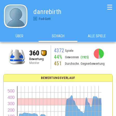
☰
danrebirth
Fod-Gott
ÜBER
SCHACH
ALLE SPIELE
4372
Spiele
360
44%
Gewonnen
(1925)
Bewertung
451
Meister
Durchschn. Gegnerbewertung
BEWERTUNGSVERLAUF