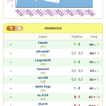


ERGEBNISSE
Gegner
Ergebnis
Rang
Zeka35
1 - 0
464
17
(491)
Alfredo87
0,5 - 0,5
468
-4
(372)
Leopoldo90
1 - 0
455
13
(396)
faouzi64
0,5 - 0,5
455
0
(446)
luis780
0,5 - 0,5
456
-1
(428)
Gjetto Gega
1 - 0
443
13
(382)
es.6139
0 - 1
461
-18
(414)
Elo270
0 - 1
474
-13