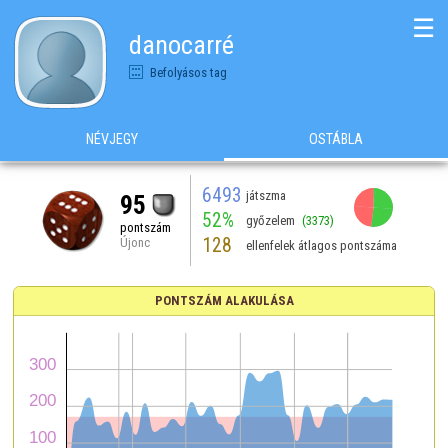
☰
danocarré
Befolyásos tag
NÉVJEGY
OSTÁBLA
6493
játszma
95
52%
győzelem
(3373)
pontszám
128
Újonc
ellenfelek átlagos pontszáma
PONTSZÁM ALAKULÁSA