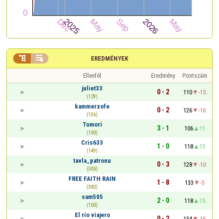


EREDMÉNYEK
Ellenfél
Eredmény
Pontszám
juliet33
0 - 2
110
-15
(129)
kammerzofe
0 - 2
126
-16
(136)
Tomori
3 - 1
106
11
(100)
Cris633
1 - 0
118
13
(149)
tavla_patronu
0 - 3
128
-10
(305)
FREE FAITH RAIN
1 - 8
133
-5
(382)
sam505
2 - 0
118
15
(100)
El río viajero
0 - 2
134
-16