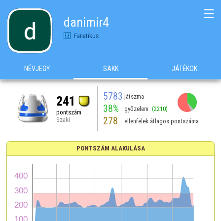
☰
danimir4
Fanatikus
NÉVJEGY
SAKK
JÁTÉKOK
5783
játszma
241
38%
győzelem
(2210)
pontszám
278
Szaki
ellenfelek átlagos pontszáma
PONTSZÁM ALAKULÁSA