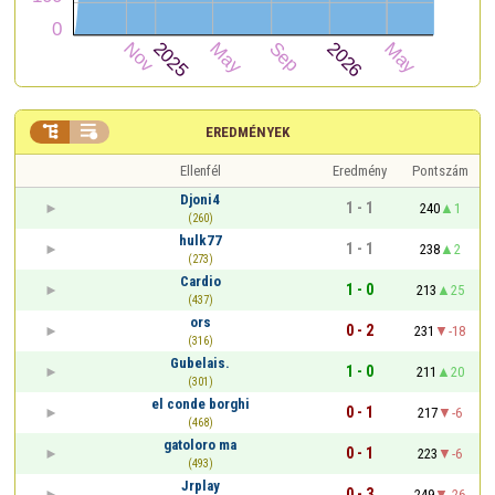


EREDMÉNYEK
Ellenfél
Eredmény
Pontszám
Djoni4
1 - 1
240
1
(260)
hulk77
1 - 1
238
2
(273)
Cardio
1 - 0
213
25
(437)
ors
0 - 2
231
-18
(316)
Gubelais.
1 - 0
211
20
(301)
el conde borghi
0 - 1
217
-6
(468)
gatoloro ma
0 - 1
223
-6
(493)
Jrplay
0 - 3
249
-26