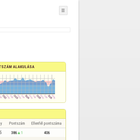
☰
TSZÁM ALAKULÁSA
y
Pontszám
Ellenfél pontszáma
5
386
1
406