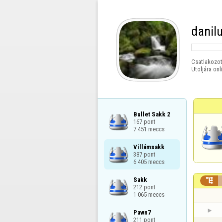
danil
Csatlakozot
Utoljára onl
Bullet Sakk 2

167 pont

7 451 meccs
Villámsakk

387 pont

6 405 meccs
Sakk


212 pont

1 065 meccs
Pawn7

211 pont
