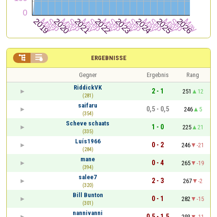


ERGEBNISSE
Gegner
Ergebnis
Rang
RiddickVK
2 - 1
251
12
(281)
saifaru
0,5 - 0,5
246
5
(354)
Scheve schaats
1 - 0
225
21
(335)
Luís1966
0 - 2
246
-21
(284)
mane
0 - 4
265
-19
(394)
salee7
2 - 3
267
-2
(320)
Bill Bunton
0 - 1
282
-15
(301)
nannivanni
0,5 - 1,5
293
-11