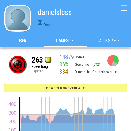
☰
danielslcss
Despot
ÜBER
DAMESPIEL
ALLE SPIELE
14879
Spiele
263
36%
Gewonnen
(5321)
Bewertung
334
Experte
Durchschn. Gegnerbewertung
BEWERTUNGSVERLAUF