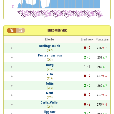


EREDMÉNYEK
Ellenfél
Eredmény
Pontszám
KurlingKanuck
0 - 2
266
-6
(367)
Penta di casinca
2 - 0
259
7
(203)
Dawg
1 - 1
260
1
(296)
k.1n
0 - 2
267
-7
(320)
felits
2 - 0
260
7
(235)
Neuf
0 - 2
267
-7
(319)
Darth_Vidler
0 - 2
275
-8
(257)
iiggoorr
2 - 0
266
9