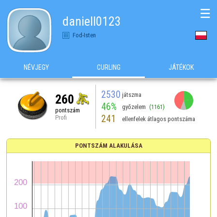
☰
daniell0123
Fod-Isten
NÉVJEGY
CURLING
JÁTÉKOK
2530
játszma
260
46%
győzelem
(1161)
pontszám
241
Profi
ellenfelek átlagos pontszáma
PONTSZÁM ALAKULÁSA