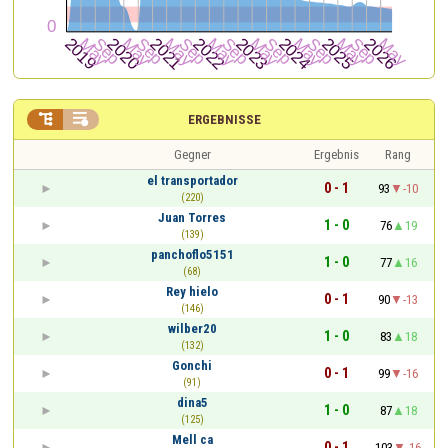


ERGEBNISSE
Gegner
Ergebnis
Rang
el transportador
0 - 1
93
-10
(220)
Juan Torres
1 - 0
76
19
(139)
panchoflo5151
1 - 0
77
16
(68)
Rey hielo
0 - 1
90
-13
(146)
wilber20
1 - 0
83
18
(132)
Gonchi
0 - 1
99
-16
(91)
dina5
1 - 0
87
18
(125)
Mell ca
0 - 1
103
-16