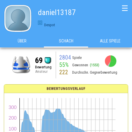
☰
daniel13187
Despot
ÜBER
SCHACH
ALLE SPIELE
2804
Spiele
69
55%
Gewonnen
(1553)
Bewertung
222
Amateur
Durchschn. Gegnerbewertung
BEWERTUNGSVERLAUF