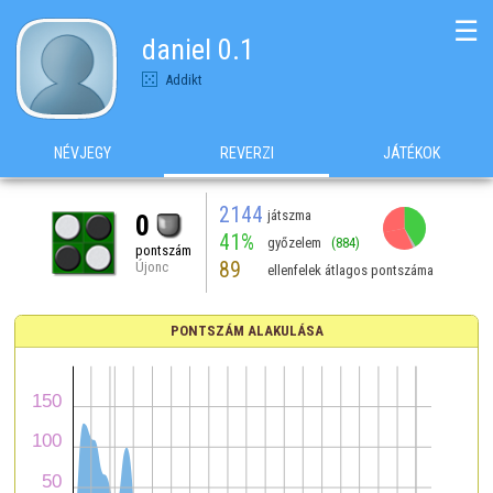
☰
daniel 0.1
Addikt
NÉVJEGY
REVERZI
JÁTÉKOK
2144
játszma
0
41%
győzelem
(884)
pontszám
89
Újonc
ellenfelek átlagos pontszáma
PONTSZÁM ALAKULÁSA