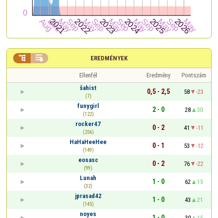


EREDMÉNYEK
Ellenfél
Eredmény
Pontszám
šahist
0,5 - 2,5
58
-23
(7)
funygirl
2 - 0
28
30
(122)
rocker47
0 - 2
41
-11
(256)
HaHaHeeHee
0 - 1
53
-12
(149)
eosasc
0 - 2
76
-22
(99)
Lunah
1 - 0
62
15
(32)
jprasad42
1 - 0
43
21
(145)
noyes
1 - 0
30
15