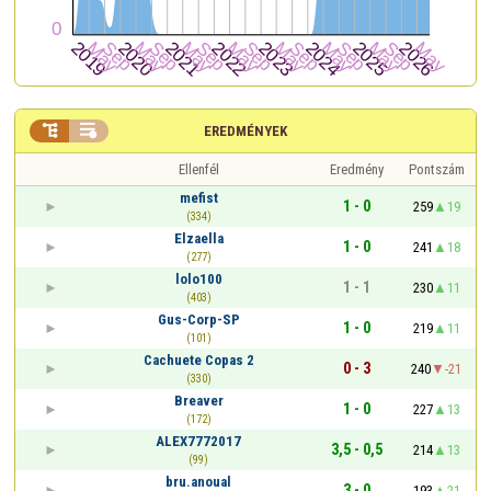


EREDMÉNYEK
Ellenfél
Eredmény
Pontszám
mefist
1 - 0
259
19
(334)
Elzaella
1 - 0
241
18
(277)
lolo100
1 - 1
230
11
(403)
Gus-Corp-SP
1 - 0
219
11
(101)
Cachuete Copas 2
0 - 3
240
-21
(330)
Breaver
1 - 0
227
13
(172)
ALEX7772017
3,5 - 0,5
214
13
(99)
bru.anoual
3 - 0
193
21