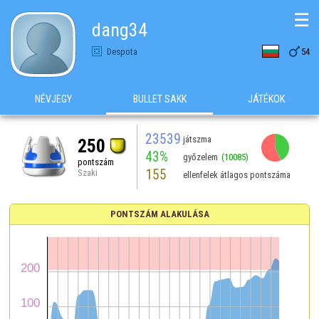
☰
dang34

Despota
54
NÉVJEGY
BULLET SAKK
JÁTÉKOK
23539
játszma
250
43%
győzelem
(10085)
pontszám
155
Szaki
ellenfelek átlagos pontszáma
PONTSZÁM ALAKULÁSA