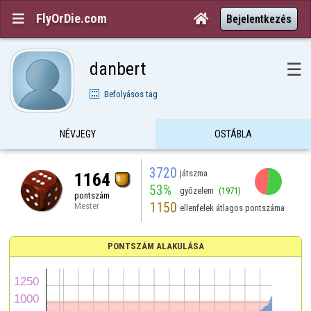
FlyOrDie.com


Bejelentkezés
danbert
☰
Befolyásos tag
NÉVJEGY
OSTÁBLA
3720
játszma
1164
53%
győzelem
(1971)
pontszám
1150
Mester
ellenfelek átlagos pontszáma
PONTSZÁM ALAKULÁSA