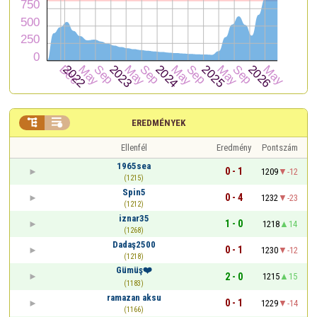


EREDMÉNYEK
Ellenfél
Eredmény
Pontszám
1965sea
0 - 1
1209
-12
(1215)
Spin5
0 - 4
1232
-23
(1212)
iznar35
1 - 0
1218
14
(1268)
Dadaş2500
0 - 1
1230
-12
(1218)
Gümüş❤️
2 - 0
1215
15
(1183)
ramazan aksu
0 - 1
1229
-14
(1166)