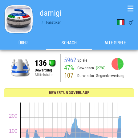
☰
damigi

Fanatiker
ÜBER
SCHACH
ALLE SPIELE
5962
Spiele
136
47%
Gewonnen
(2782)
Bewertung
107
Mittelstufe
Durchschn. Gegnerbewertung
BEWERTUNGSVERLAUF