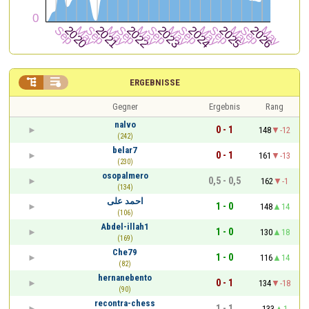


ERGEBNISSE
Gegner
Ergebnis
Rang
nalvo
0 - 1
148
-12
(242)
belar7
0 - 1
161
-13
(230)
osopalmero
0,5 - 0,5
162
-1
(134)
احمد على
1 - 0
148
14
(106)
Abdel-illah1
1 - 0
130
18
(169)
Che79
1 - 0
116
14
(82)
hernanebento
0 - 1
134
-18
(90)
recontra-chess
1 - 1
133
1