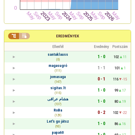


EREDMÉNYEK
Ellenfél
Eredmény
Pontszám
santaklauss
1 - 0
102
11
(0)
magasugró
1 - 1
101
1
(111)
jomasaga
0 - 1
116
-15
(147)
sigitas.lt
1 - 0
99
17
(115)
هشام عراقى
1 - 0
80
19
(137)
RoBa
0 - 2
102
-22
(129)
Let's go játsz
1 - 0
86
16
(93)
papa60
1 - 0
69
17