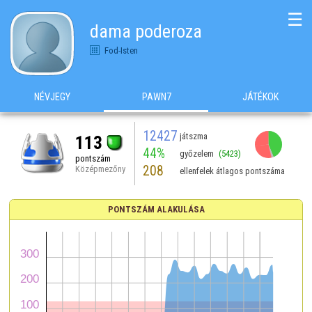
☰
dama poderoza
Fod-Isten
NÉVJEGY
PAWN7
JÁTÉKOK
12427
játszma
113
44%
győzelem
(5423)
pontszám
208
Középmezőny
ellenfelek átlagos pontszáma
PONTSZÁM ALAKULÁSA