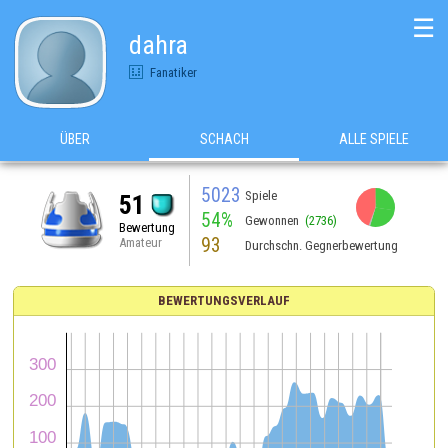
☰
dahra
Fanatiker
ÜBER
SCHACH
ALLE SPIELE
5023
Spiele
51
54%
Gewonnen
(2736)
Bewertung
93
Amateur
Durchschn. Gegnerbewertung
BEWERTUNGSVERLAUF