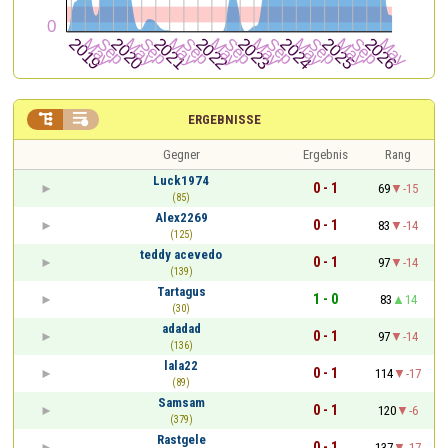


ERGEBNISSE
Gegner
Ergebnis
Rang
Luck1974
0 - 1
69
-15
(85)
Alex2269
0 - 1
83
-14
(125)
teddy acevedo
0 - 1
97
-14
(139)
Tartagus
1 - 0
83
14
(30)
adadad
0 - 1
97
-14
(136)
lala22
0 - 1
114
-17
(89)
Samsam
0 - 1
120
-6
(379)
Rastgele
0 - 1
137
-17