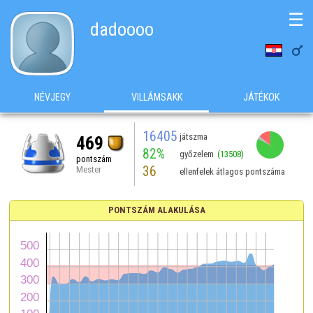
☰
dadoooo

NÉVJEGY
VILLÁMSAKK
JÁTÉKOK
16405
játszma
469
82%
győzelem
(13508)
pontszám
36
Mester
ellenfelek átlagos pontszáma
PONTSZÁM ALAKULÁSA