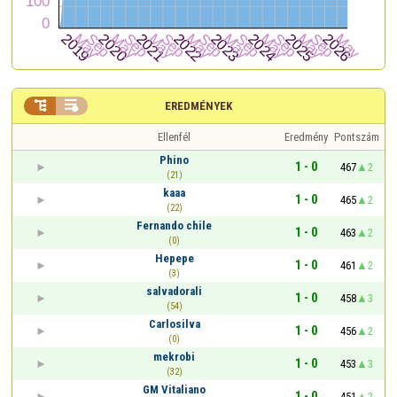


EREDMÉNYEK
Ellenfél
Eredmény
Pontszám
Phino
1 - 0
467
2
(21)
kaaa
1 - 0
465
2
(22)
Fernando chile
1 - 0
463
2
(0)
Hepepe
1 - 0
461
2
(3)
salvadorali
1 - 0
458
3
(54)
Carlosilva
1 - 0
456
2
(0)
mekrobi
1 - 0
453
3
(32)
GM Vitaliano
1 - 0
451
2