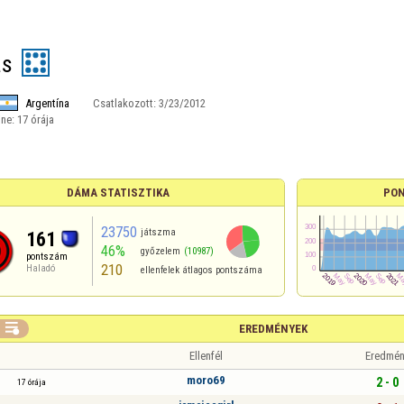
as
Argentína
Csatlakozott:
3/23/2012
ine:
17 órája
DÁMA STATISZTIKA
PON
23750
játszma
161
46%
győzelem
(10987)
pontszám
210
Haladó
ellenfelek átlagos pontszáma

EREDMÉNYEK
Ellenfél
Eredmén
moro69
2 - 0
17 órája