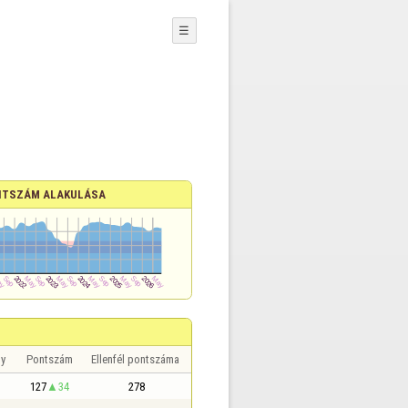
☰
TSZÁM ALAKULÁSA
y
Pontszám
Ellenfél pontszáma
127
34
278