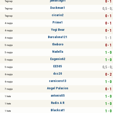
jamaicagirl
0 - 1
Tegnap
Duckman1
0,5 - 0,
Tegnap
cicario2
0 - 1
Tegnap
Prime1
0 - 1
4 napja
Yogi Bear
0 - 1
4 napja
Barcalona121
1 - 1
4 napja
theboro
0 - 1
5 napja
Nadella
1 - 0
5 napja
Eugenio62
1 - 0
5 napja
EE505
0,5 - 0,
5 napja
dcc20
0 - 2
6 napja
carnicero13
1 - 0
6 napja
Angel Palacios
0 - 1
7 napja
antonio55
1 - 0
1 hete
Rudis A R
1 - 0
1 hete
Blackcat1
1 - 0
1 hete