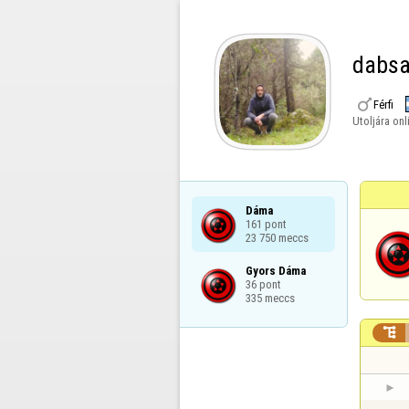
dabs

Férfi
Utoljára onl
Dáma

161 pont

23 750 meccs
Gyors Dáma

36 pont

335 meccs
