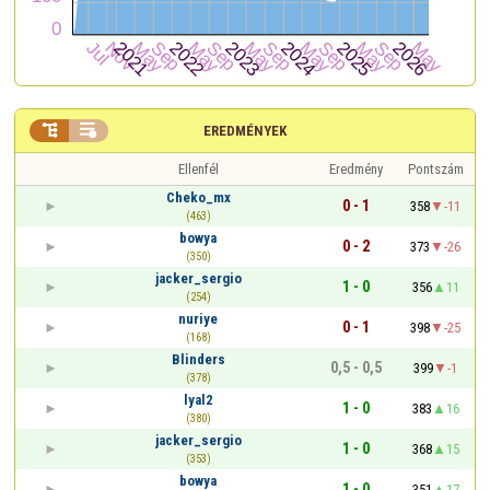


EREDMÉNYEK
Ellenfél
Eredmény
Pontszám
Cheko_mx
0 - 1
358
-11
(463)
bowya
0 - 2
373
-26
(350)
jacker_sergio
1 - 0
356
11
(254)
nuriye
0 - 1
398
-25
(168)
Blinders
0,5 - 0,5
399
-1
(378)
lyal2
1 - 0
383
16
(380)
jacker_sergio
1 - 0
368
15
(353)
bowya
1 - 0
351
17