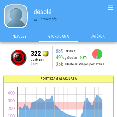
☰
désolé
Törzsvendég
NÉVJEGY
GYORS DÁMA
JÁTÉKOK
889
játszma
322
49%
győzelem
(437)
pontszám
356
Szaki
ellenfelek átlagos pontszáma
PONTSZÁM ALAKULÁSA