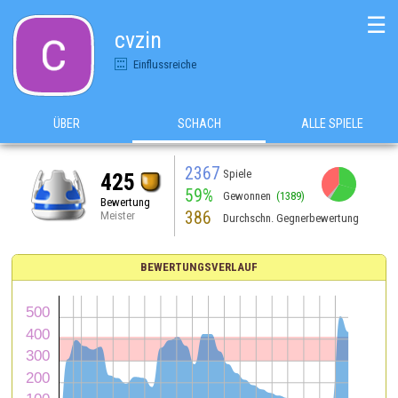
☰
cvzin
Einflussreiche
ÜBER
SCHACH
ALLE SPIELE
2367
Spiele
425
59%
Gewonnen
(1389)
Bewertung
386
Meister
Durchschn. Gegnerbewertung
BEWERTUNGSVERLAUF