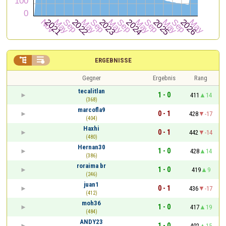


ERGEBNISSE
Gegner
Ergebnis
Rang
tecalitlan
1 - 0
411
14
(368)
marcofla9
0 - 1
428
-17
(404)
Haxhi
0 - 1
442
-14
(480)
Hernan30
1 - 0
428
14
(386)
roraima br
1 - 0
419
9
(246)
juan1
0 - 1
436
-17
(412)
moh36
1 - 0
417
19
(484)
ANDY23
1 - 0
402
15